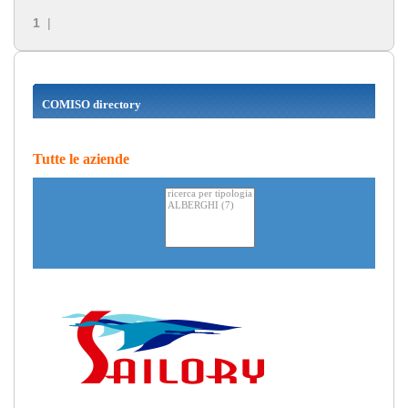
1
|
COMISO directory
Tutte le aziende